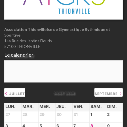
Association Thionvilloise de Gymnastique Rythmique et
Sportive
14a Rue des Jardins Fleuris
57100 THIONVILLE
Le calendrier
AOÛT 2026
JUILLET
SEPTEMBRE
LUN.
MAR.
MER.
JEU.
VEN.
SAM.
DIM.
27
28
29
30
31
1
2
3
4
5
6
7
8
9