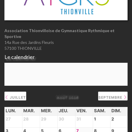
Association Thionvilloise de Gymnastique Rythmique et
Sportive
14a Rue des Jardins Fleuris
57100 THIONVILLE
Le calendrier
AOÛT 2026
JUILLET
SEPTEMBRE
LUN.
MAR.
MER.
JEU.
VEN.
SAM.
DIM.
27
28
29
30
31
1
2
3
4
5
6
7
8
9