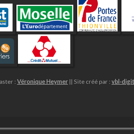
ster :
Véronique Heymer
|| Site créé par :
vbl-digi