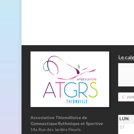
Le cal
JUI
Association Thionvilloise de
LUN.
Gymnastique Rythmique et Sportive
27
14a Rue des Jardins Fleuris