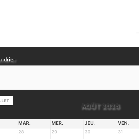
endrier
LLET
AOÛT 2026
MAR.
MER.
JEU.
VEN.
28
29
30
31