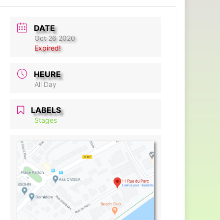
DATE
Oct 26 2020
Expired!
HEURE
All Day
LABELS
Stages