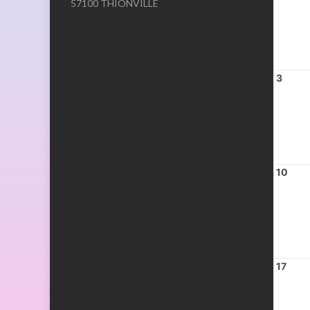
57100 THIONVILLE
3
10
17