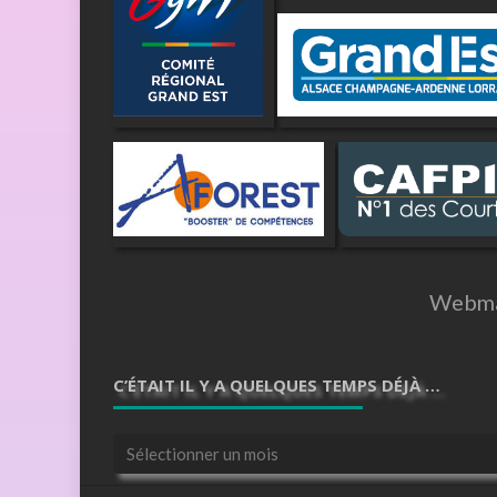
Webma
C’ÉTAIT IL Y A QUELQUES TEMPS DÉJÀ …
C’était
il
y