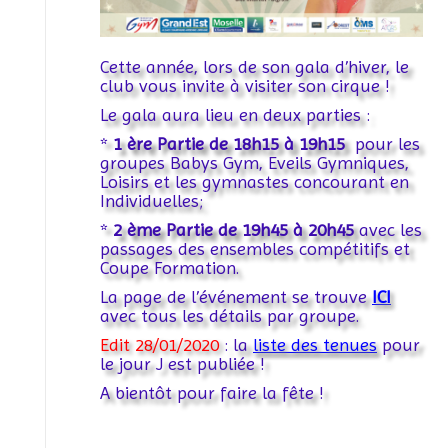
Cette année, lors de son gala d’hiver, le
club vous invite à visiter son cirque !
Le gala aura lieu en deux parties :
*
1 ère Partie de 18h15 à 19h15
pour les
groupes Babys Gym, Eveils Gymniques,
Loisirs et les gymnastes concourant en
Individuelles;
*
2 ème Partie de 19h45 à 20h45
avec les
passages des ensembles compétitifs et
Coupe Formation.
La page de l’événement se trouve
ICI
avec tous les détails par groupe.
Edit 28/01/2020
: la
liste des tenues
pour
le jour J est publiée !
A bientôt pour faire la fête !