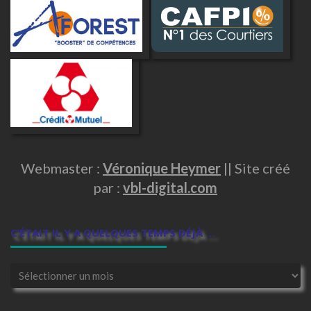
Webmaster :
Véronique Heymer
|| Site créé
par :
vbl-digital.com
C’ÉTAIT IL Y A QUELQUES TEMPS DÉJÀ …