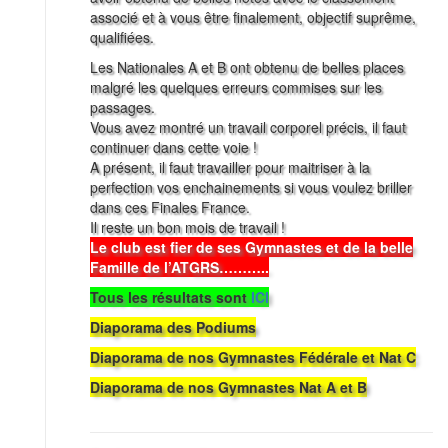
associé et à vous être finalement, objectif suprême,
qualifiées.
Les Nationales A et B ont obtenu de belles places
malgré les quelques erreurs commises sur les
passages.
Vous avez montré un travail corporel précis, il faut
continuer dans cette voie !
A présent, il faut travailler pour maitriser à la
perfection vos enchainements si vous voulez briller
dans ces Finales France.
Il reste un bon mois de travail !
Le club est fier de ses Gymnastes et de la belle
Famille de l’ATGRS………..
Tous les résultats sont
ICI
Diaporama des Podiums
Diaporama de nos Gymnastes Fédérale et Nat C
Diaporama de nos Gymnastes Nat A et B