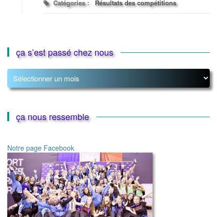
Catégories :
Résultats des compétitions
ça s’est passé chez nous
ça
s’est
passé
chez
nous
ça nous ressemble
Notre page Facebook