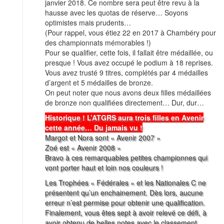
janvier 2018. Ce nombre sera peut être revu à la
hausse avec les quotas de réserve… Soyons
optimistes mais prudents…
(Pour rappel, vous étiez 22 en 2017 à Chambéry pour
des championnats mémorables !)
Pour se qualifier, cette fois, il fallait être médaillée, ou
presque ! Vous avez occupé le podium à 18 reprises.
Vous avez trusté 9 titres, complétés par 4 médailles
d’argent et 5 médailles de bronze.
On peut noter que nous avons deux filles médaillées
de bronze non qualifiées directement… Dur, dur…
Historique ! L’ATGRS aura trois filles en Avenir
cette année… Du jamais vu !
Margot et Nora sont « Avenir 2007 »
Zoé est « Avenir 2008 »
Bravo à ces remarquables petites championnes qui
vont porter haut et loin nos couleurs !
Les Trophées « Fédérales » et les Nationales C ne
présentent qu’un enchainement. Dès lors, aucune
erreur n’est permise pour obtenir une qualification.
Finalement, vous êtes sept à avoir relevé ce défi, à
avoir obtenu de belles notes avec le classement