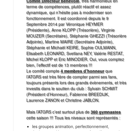
Comité Directeur bénévole
, très harmonieux en
terme de compétences, plutôt réactif et assez
dynamique, qui n’hésite pas à moderniser son
fonctionnement. Il est coordonné depuis le 9
Septembre 2014 par Véronique HEYMER
(Présidente), Anne KLOPP (Trésorière), Virginie
MOUZER (Secrétaire), Stéphanie GHEZZI (Trésorière
Adjointe), Martine MAIRE (Secrétaire Adjointe),
Stéphanie et Michaël KEIRE, Sophie OULMANN,
Elisabeth LEONARD, Svetlana NEY, Valérie RESTAT,
Michel KLOPP et Eric MINODIER. Oui, vous comptez
bien, l’effectif est de 13 membres !!!
Le comité compte
4 membres d’honneur
que
l’ATGRS est très fière de compter parmi ses fans,
toujours présents lors des grands évènements, et très
investis dans le soutien du club : Sylvain SCHMIT
(Président d’Honneur), Fabienne BREEDIJK,
Laurence ZANON et Christine JABLON.
Mais l’ATGRS c’est surtout plus de
360 gymnastes
cette saison !!! Tous les niveaux sont représentés :
les groupes animation, perfectionnement,