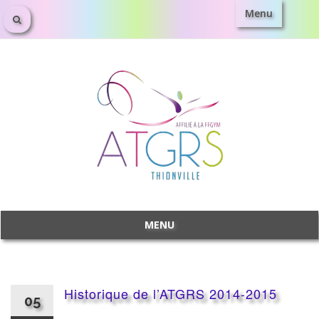
Menu
Aller
au
contenu
MENU
Aller
au
contenu
Historique de l’ATGRS 2014-2015
05