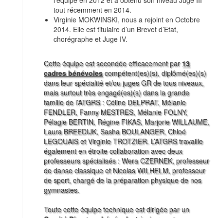
l’équipe en 2012 et a obtenu son niveau Juge III
tout récemment en 2014.
Virginie MOKWINSKI, nous a rejoint en Octobre
2014. Elle est titulaire d’un Brevet d’Etat,
chorégraphe et Juge IV.
Cette équipe est secondée efficacement par
13
cadres bénévoles
compétent(es)(s), diplômé(es)(s)
dans leur spécialité et/ou juges GR de tous niveaux,
mais surtout très engagé(es)(s) dans la grande
famille de l’ATGRS : Céline DELPRAT, Mélanie
FENDLER, Fanny MESTRES, Mélanie FOLNY,
Pélagie BERTIN, Régine FIKAS, Marjorie WILLAUME,
Laura BREEDIJK, Sasha BOULANGER, Chloé
LEGOUAIS et Virginie TROTZIER. L’ATGRS travaille
également en étroite collaboration avec deux
professeurs spécialisés : Wera CZERNEK, professeur
de danse classique et Nicolas WILHELM, professeur
de sport, chargé de la préparation physique de nos
gymnastes.
Toute cette équipe technique est dirigée par un