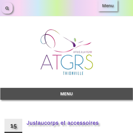
Menu
Aller
au
contenu
MENU
Aller
au
contenu
Justaucorps et accessoires
15