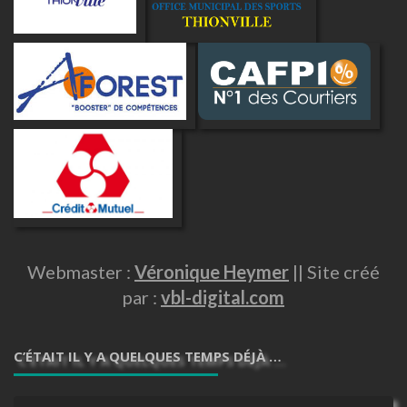
Webmaster :
Véronique Heymer
|| Site créé
par :
vbl-digital.com
C’ÉTAIT IL Y A QUELQUES TEMPS DÉJÀ …
C’était