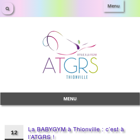
Menu
Aller
au
contenu
MENU
Aller
au
contenu
La BABYGYM à Thionville : c’est à
12
l’ATGRS !