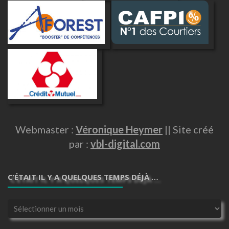
Webmaster :
Véronique Heymer
|| Site créé
par :
vbl-digital.com
C’ÉTAIT IL Y A QUELQUES TEMPS DÉJÀ …
C’était
il
y