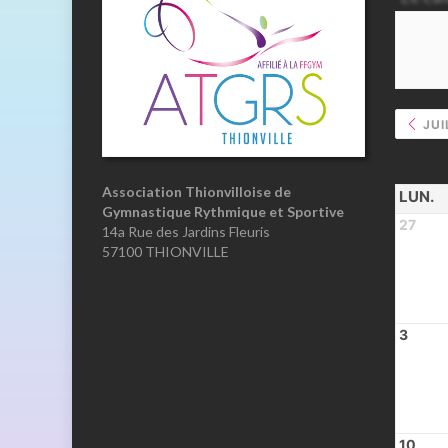
JUI
Association Thionvilloise de
LUN.
Gymnastique Rythmique et Sportive
27
14a Rue des Jardins Fleuris
57100 THIONVILLE
3
10