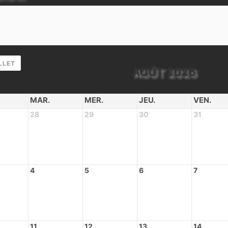
LLET
AOÛT 2026
MAR.
MER.
JEU.
VEN.
28
29
30
31
4
5
6
7
11
12
13
14