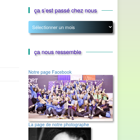
ça s’est passé chez nous
ça
s’est
passé
chez
nous
ça nous ressemble
Notre page Facebook
La page de notre photographe