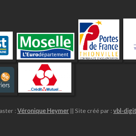
ster :
Véronique Heymer
|| Site créé par :
vbl-digi