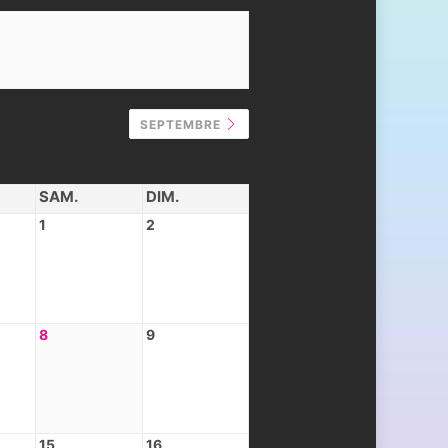
SEPTEMBRE
SAM.
DIM.
1
2
8
9
15
16