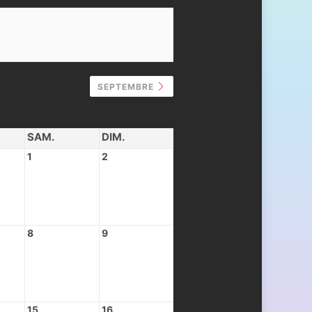
SEPTEMBRE
SAM.
DIM.
1
2
8
9
15
16