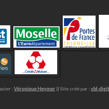
ster :
Véronique Heymer
|| Site créé par :
vbl-digi