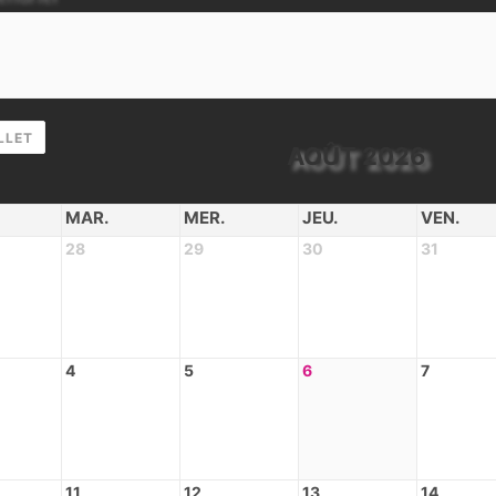
LLET
AOÛT 2026
MAR.
MER.
JEU.
VEN.
28
29
30
31
4
5
6
7
11
12
13
14