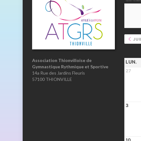
JUI
Association Thionvilloise de
LUN.
Gymnastique Rythmique et Sportive
27
14a Rue des Jardins Fleuris
57100 THIONVILLE
3
10