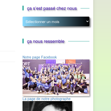
ça s’est passé chez nous
ça
s’est
passé
chez
nous
ça nous ressemble
Notre page Facebook
La page de notre photographe