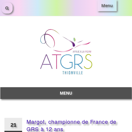
Menu
Aller
au
contenu
MENU
Aller
au
contenu
Margot, championne de France de
21
GRS à 12 ans