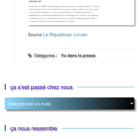
Source
Le Républicain Lorrain
Catégories :
Vu dans la presse
ça s’est passé chez nous
ça
s’est
passé
chez
nous
ça nous ressemble