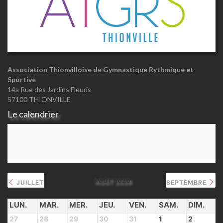
Association Thionvilloise de Gymnastique Rythmique et
Sportive
14a Rue des Jardins Fleuris
57100 THIONVILLE
Le calendrier
AOÛT 2026
JUILLET
SEPTEMBRE
LUN.
MAR.
MER.
JEU.
VEN.
SAM.
DIM.
27
28
29
30
31
1
2