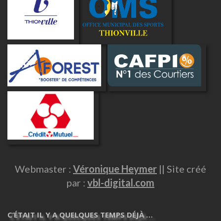
Webmaster :
Véronique Heymer
|| Site créé
par :
vbl-digital.com
C’ÉTAIT IL Y A QUELQUES TEMPS DÉJÀ …