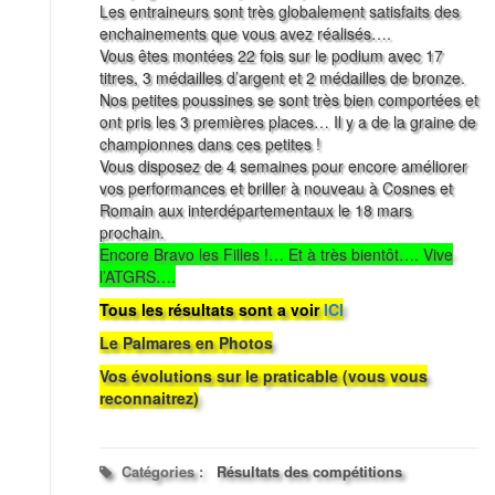
Les entraineurs sont très globalement satisfaits des
enchainements que vous avez réalisés….
Vous êtes montées 22 fois sur le podium avec 17
titres, 3 médailles d’argent et 2 médailles de bronze.
Nos petites poussines se sont très bien comportées et
ont pris les 3 premières places… Il y a de la graine de
championnes dans ces petites !
Vous disposez de 4 semaines pour encore améliorer
vos performances et briller à nouveau à Cosnes et
Romain aux interdépartementaux le 18 mars
prochain.
Encore Bravo les Filles !… Et à très bientôt…. Vive
l’ATGRS….
Tous les résultats sont a voir
ICI
Le Palmares en Photos
Vos évolutions sur le praticable (vous vous
reconnaitrez)
Catégories :
Résultats des compétitions