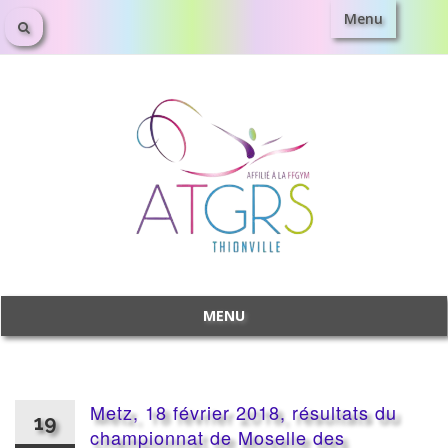
Menu
Aller
au
contenu
MENU
Aller
au
contenu
Metz, 18 février 2018, résultats du
19
championnat de Moselle des