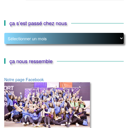
ça s’est passé chez nous
ça
s’est
passé
chez
nous
ça nous ressemble
Notre page Facebook