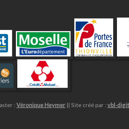
ster :
Véronique Heymer
|| Site créé par :
vbl-digi