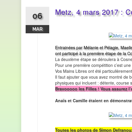
Metz, 4 mars 2017 : C
06
MAR
Entrainées par Mélanie et Pélagie, Mael
ont participé à la première étape de la 
La deuxième étape se déroulera à Cosnes
Pour une première compétition c’est une b
Vos Mains Libres ont été particulièremen
Il faut ajouter que vous avez montré de b
physiques qui incluent : détente, course 
Bravooooo les Filles ! Vous assurez l
Anaïs et Camille étaient en démonstr
Toutes les photos de Simon Defranoux