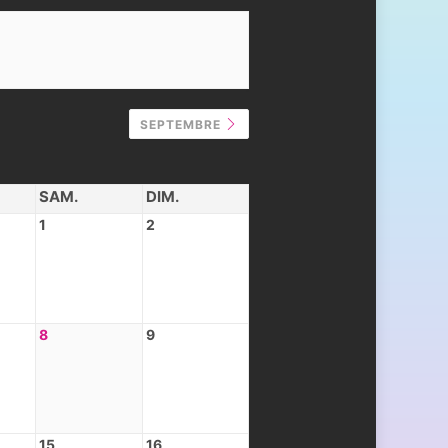
SEPTEMBRE
SAM.
DIM.
1
2
8
9
15
16