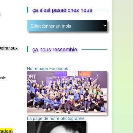
ça s’est passé chez nous
ça
s’est
passé
chez
nous
Defranoux
ça nous ressemble
Notre page Facebook
ests
La page de notre photographe
ration)