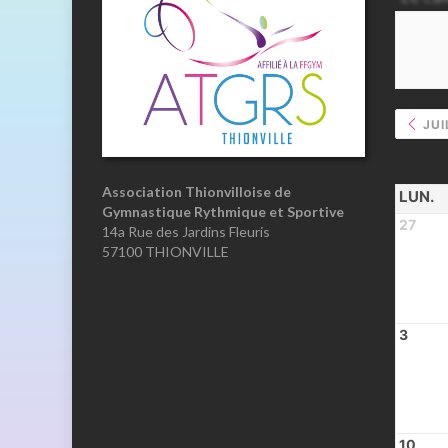
JUI
Association Thionvilloise de
LUN.
Gymnastique Rythmique et Sportive
27
14a Rue des Jardins Fleuris
57100 THIONVILLE
3
10