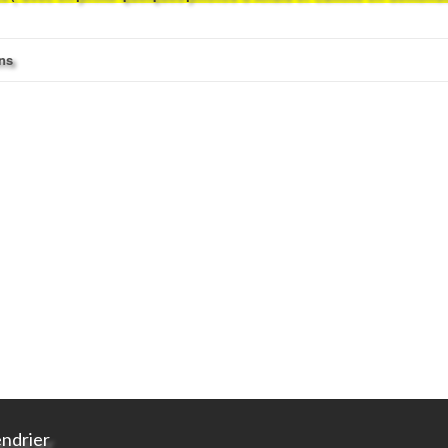
ons
endrier