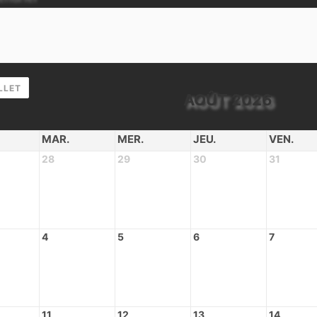
LLET
AOÛT 2026
MAR.
MER.
JEU.
VEN.
28
29
30
31
4
5
6
7
11
12
13
14