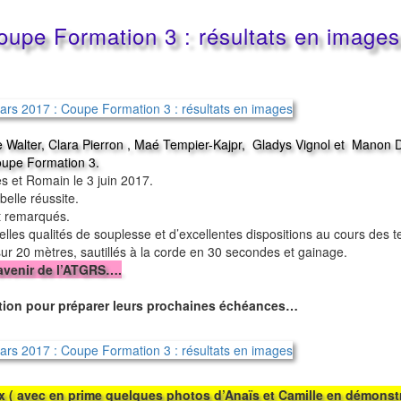
oupe Formation 3 : résultats en images
le Walter, Clara Pierron , Maé Tempier-Kajpr, Gladys Vignol et Manon 
Coupe Formation 3.
 et Romain le 3 juin 2017.
elle réussite.
t remarqués.
elles qualités de souplesse et d’excellentes dispositions au cours des t
sur 20 mètres, sautillés à la corde en 30 secondes et gainage.
’avenir de l’ATGRS….
ation pour préparer leurs prochaines échéances…
 ( avec en prime quelques photos d’Anaïs et Camille en démonst