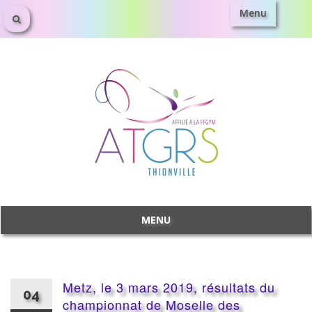
Menu
Aller
au
contenu
MENU
Aller
au
contenu
Metz, le 3 mars 2019, résultats du
04
championnat de Moselle des