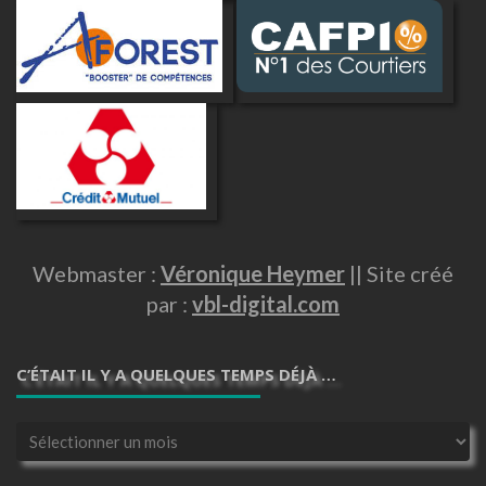
Webmaster :
Véronique Heymer
|| Site créé
par :
vbl-digital.com
C’ÉTAIT IL Y A QUELQUES TEMPS DÉJÀ …
C’était
il
y