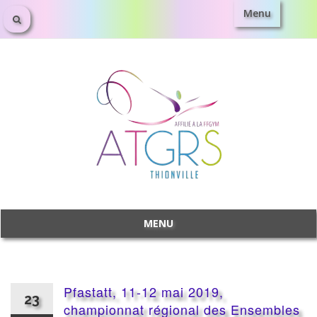
Menu
Aller
au
contenu
MENU
Aller
au
contenu
Pfastatt, 11-12 mai 2019,
23
championnat régional des Ensembles