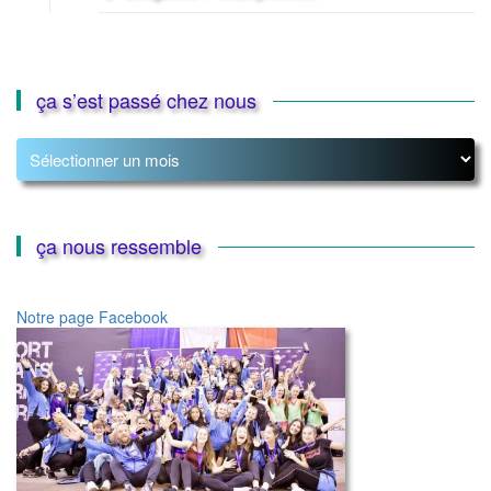
ça s’est passé chez nous
ça
s’est
passé
chez
nous
ça nous ressemble
Notre page Facebook