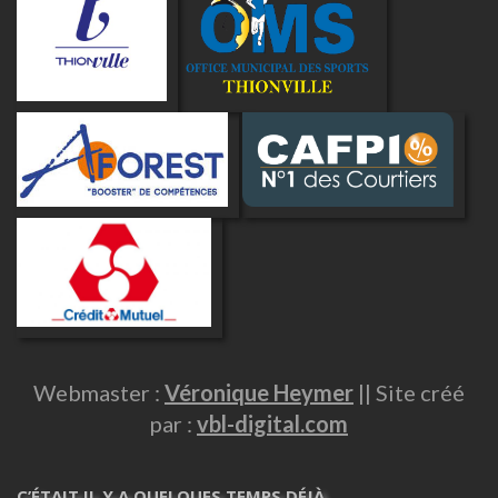
Webmaster :
Véronique Heymer
|| Site créé
par :
vbl-digital.com
C’ÉTAIT IL Y A QUELQUES TEMPS DÉJÀ …