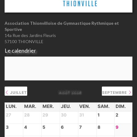
Association Thionvilloise de Gymnastique Rythmique et
Sportive
14a Rue des Jardins Fleuris
57100 THIONVILLE
Le calendrier
AOÛT 2026
JUILLET
SEPTEMBRE
LUN.
MAR.
MER.
JEU.
VEN.
SAM.
DIM.
27
28
29
30
31
1
2
3
4
5
6
7
8
9