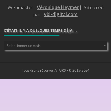
Webmaster :
Véronique Heymer
|| Site créé
par :
vbl-digital.com
C’ÉTAIT IL Y A QUELQUES TEMPS DÉJÀ …
C’était
il
y
a
quelques
temps
Tous droits réservés ATGRS - © 2015-2024
déjà
…