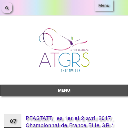
Menu
Aller
au
contenu
MENU
Aller
au
contenu
PFASTATT, les 1er et 2 avril 2017,
07
Championnat de France Elite GR /