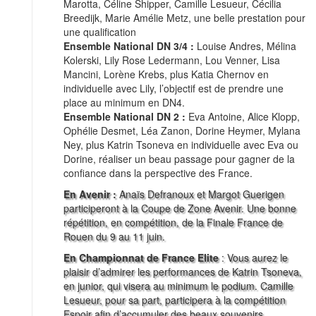
Marotta, Céline Shipper, Camille Lesueur, Cécilia
Breedijk, Marie Amélie Metz, une belle prestation pour
une qualification
Ensemble National DN 3/4 :
Louise Andres, Mélina
Kolerski, Lily Rose Ledermann, Lou Venner, Lisa
Mancini, Lorène Krebs, plus Katia Chernov en
individuelle avec Lily, l’objectif est de prendre une
place au minimum en DN4.
Ensemble National DN 2 :
Eva Antoine, Alice Klopp,
Ophélie Desmet, Léa Zanon, Dorine Heymer, Mylana
Ney, plus Katrin Tsoneva en individuelle avec Eva ou
Dorine, réaliser un beau passage pour gagner de la
confiance dans la perspective des France.
En Avenir :
Anaïs Defranoux et Margot Guerigen
participeront à la Coupe de Zone Avenir. Une bonne
répétition, en compétition, de la Finale France de
Rouen du 9 au 11 juin.
En Championnat de France Elite
: Vous aurez le
plaisir d’admirer les performances de Katrin Tsoneva,
en junior, qui visera au minimum le podium. Camille
Lesueur, pour sa part, participera à la compétition
Espoir afin d’accumuler des beaux souvenirs.