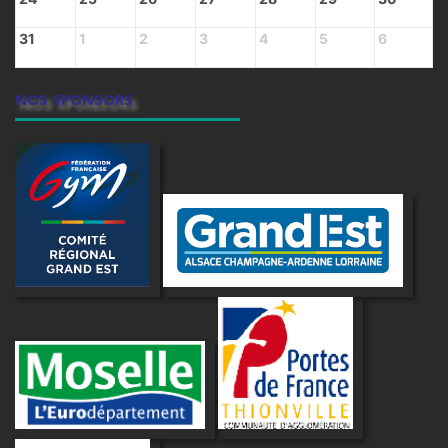
31
1
2
3
4
5
6
NOS SPONSORS