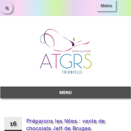
Menu
Aller
au
contenu
MENU
Aller
au
contenu
Préparons les fêtes : vente de
16
chocolats Jeff de Bruges