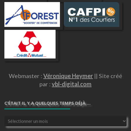
Webmaster :
Véronique Heymer
|| Site créé
par :
vbl-digital.com
C’ÉTAIT IL Y A QUELQUES TEMPS DÉJÀ …
C’était
il
y