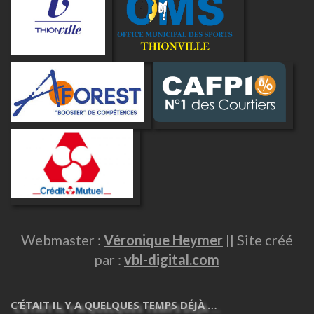
Webmaster :
Véronique Heymer
|| Site créé
par :
vbl-digital.com
C’ÉTAIT IL Y A QUELQUES TEMPS DÉJÀ …