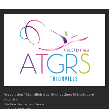
Association Thionvilloise de Gymnastique Rythmique et
Sportive
14a Rue des Jardins Fleuris
57100 THIONVILLE