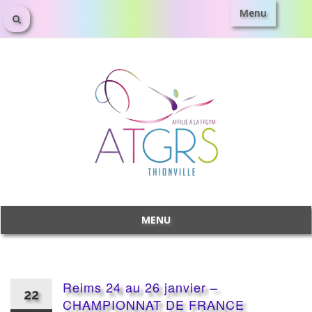
Menu
Aller
au
contenu
MENU
Aller
au
contenu
Reims 24 au 26 janvier –
22
CHAMPIONNAT DE FRANCE