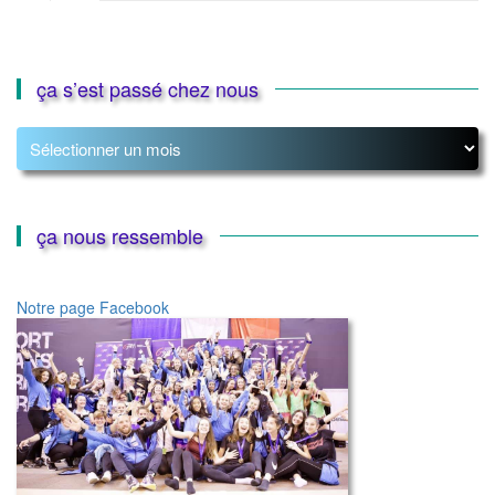
ça s’est passé chez nous
ça
s’est
passé
chez
nous
ça nous ressemble
Notre page Facebook