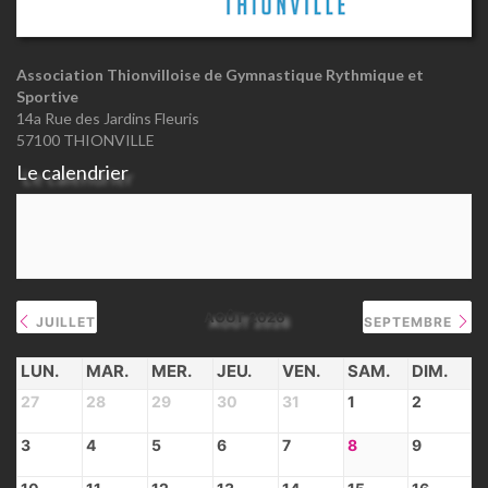
Association Thionvilloise de Gymnastique Rythmique et
Sportive
14a Rue des Jardins Fleuris
57100 THIONVILLE
Le calendrier
AOÛT 2026
JUILLET
SEPTEMBRE
LUN.
MAR.
MER.
JEU.
VEN.
SAM.
DIM.
27
28
29
30
31
1
2
3
4
5
6
7
8
9