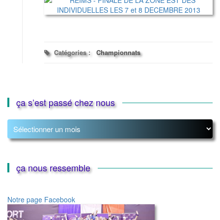
Catégories :
Championnats
ça s’est passé chez nous
ça
s’est
passé
chez
nous
ça nous ressemble
Notre page Facebook