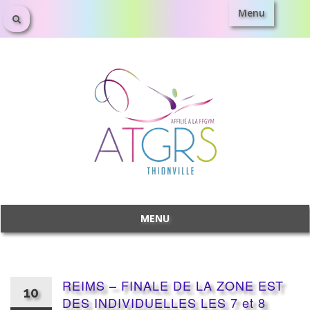
Menu
Aller
au
contenu
MENU
Aller
au
contenu
REIMS – FINALE DE LA ZONE EST
10
DES INDIVIDUELLES LES 7 et 8