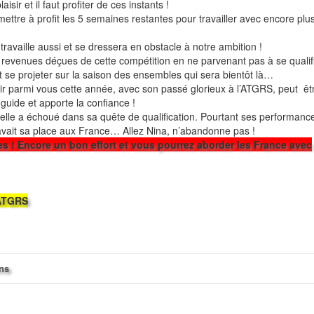
isir et il faut profiter de ces instants !
mettre à profit les 5 semaines restantes pour travailler avec encore plu
travaille aussi et se dressera en obstacle à notre ambition !
t revenues déçues de cette compétition en ne parvenant pas à se qualif
t se projeter sur la saison des ensembles qui sera bientôt là…
ir parmi vous cette année, avec son passé glorieux à l’ATGRS, peut êt
ide et apporte la confiance !
elle a échoué dans sa quête de qualification. Pourtant ses performanc
avait sa place aux France… Allez Nina, n’abandonne pas !
les ! Encore un bon effort et vous pourrez aborder les France avec
’ATGRS
ons