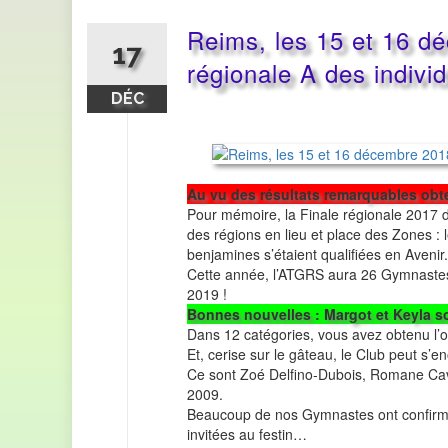
Reims, les 15 et 16 dé
17
régionale A des indivi
DÉC
Au vu des résultats remarquables obt
Pour mémoire, la Finale régionale 2017 de
des régions en lieu et place des Zones : l
benjamines s’étaient qualifiées en Avenir.
Cette année, l’ATGRS aura 26 Gymnastes 
2019 !
Bonnes nouvelles : Margot et Keyla s
Dans 12 catégories, vous avez obtenu l’or
Et, cerise sur le gâteau, le Club peut s’e
Ce sont Zoé Delfino-Dubois, Romane Cav
2009.
Beaucoup de nos Gymnastes ont confirmé ê
invitées au festin…