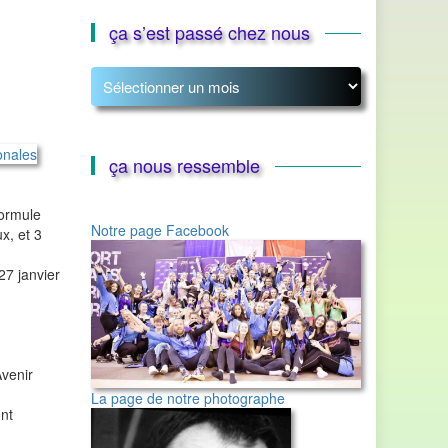
ça s’est passé chez nous
ça
s’est
passé
chez
nous
ça nous ressemble
formule
Notre page Facebook
x, et 3
27 janvier
venir
La page de notre photographe
nt