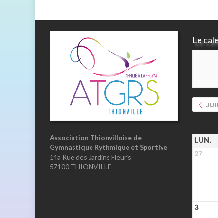
Le cal
JUI
Association Thionvilloise de
LUN.
Gymnastique Rythmique et Sportive
27
14a Rue des Jardins Fleuris
57100 THIONVILLE
3