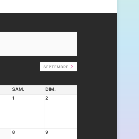
SEPTEMBRE
SAM.
DIM.
1
2
8
9