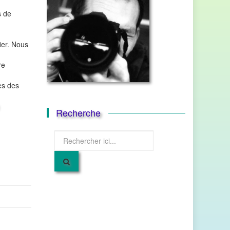
s de
ier. Nous
re
es des
Recherche
Recherche
pour
: