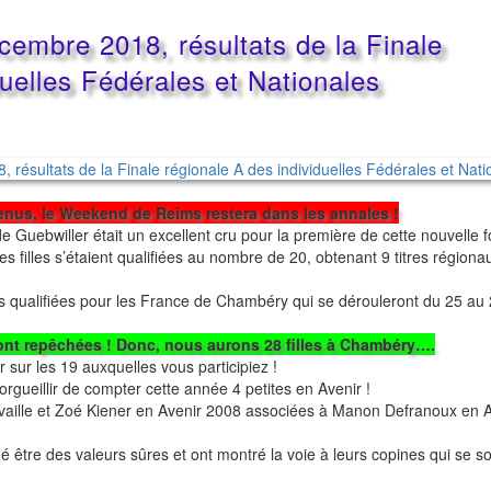
cembre 2018, résultats de la Finale
duelles Fédérales et Nationales
enus, le Weekend de Reims restera dans les annales !
 Guebwiller était un excellent cru pour la première de cette nouvelle 
es filles s’étaient qualifiées au nombre de 20, obtenant 9 titres régionau
qualifiées pour les France de Chambéry qui se dérouleront du 25 au 
ont repêchées ! Donc, nous aurons 28 filles à Chambéry….
 sur les 19 auxquelles vous participiez !
norgueillir de compter cette année 4 petites en Avenir !
aille et Zoé Kiener en Avenir 2008 associées à Manon Defranoux en A
tre des valeurs sûres et ont montré la voie à leurs copines qui se so