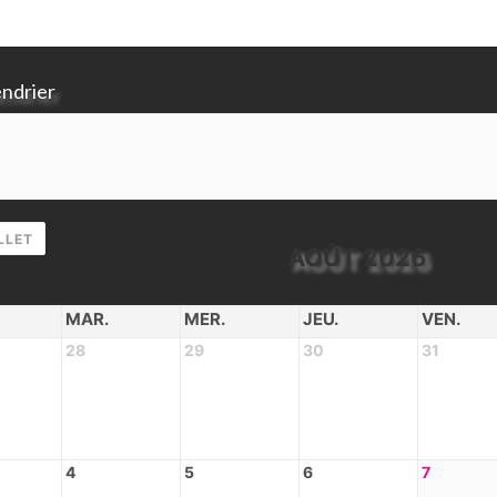
endrier
LLET
AOÛT 2026
MAR.
MER.
JEU.
VEN.
28
29
30
31
4
5
6
7