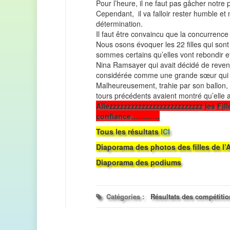
Pour l’heure, il ne faut pas gâcher notre pla
Cependant, il va falloir rester humble et 
détermination.
Il faut être convaincu que la concurrence 
Nous osons évoquer les 22 filles qui son
sommes certains qu’elles vont rebondir e
Nina Ramsayer qui avait décidé de reven
considérée comme une grande sœur qui gu
Malheureusement, trahie par son ballon, 
tours précédents avaient montré qu’elle 
Allezzzzzzzzzzzzzzzzzzzzzzzzzz les Fil
confiance…………
Tous les résultats
ICI
Diaporama des photos des filles de l
Diaporama des podiums
Catégories :
Résultats des compétiti