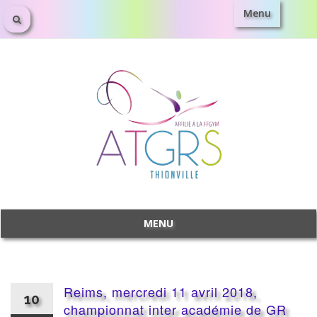
Menu
Aller
au
contenu
MENU
Aller
au
contenu
Reims, mercredi 11 avril 2018,
10
championnat inter académie de GR