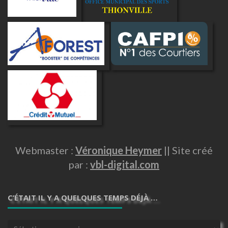
Webmaster :
Véronique Heymer
|| Site créé
par :
vbl-digital.com
C’ÉTAIT IL Y A QUELQUES TEMPS DÉJÀ …
C’était