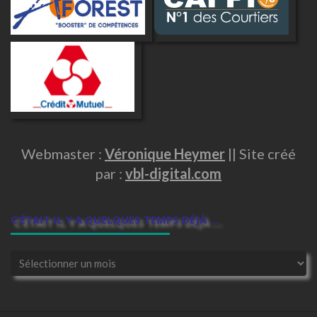
Webmaster :
Véronique Heymer
|| Site créé
par :
vbl-digital.com
C’ÉTAIT IL Y A QUELQUES TEMPS DÉJÀ …