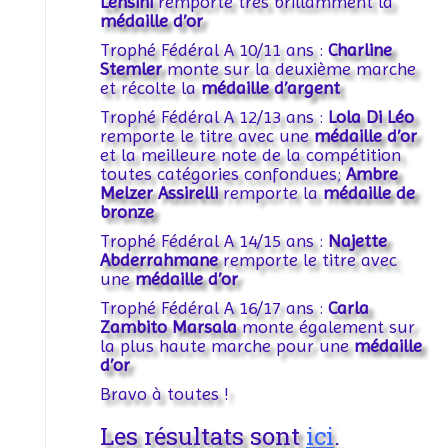
Lehsini
remporte très brillamment la
médaille d’or
Trophé Fédéral A 10/11 ans :
Charline
Stemler
monte sur la deuxième marche
et récolte la
médaille d’argent
Trophé Fédéral A 12/13 ans :
Lola Di Léo
remporte le titre avec une
médaille d’or
et la meilleure note de la compétition
toutes catégories confondues;
Ambre
Melzer Assirelli
remporte la
médaille de
bronze
Trophé Fédéral A 14/15 ans :
Najette
Abderrahmane
remporte le titre avec
une
médaille d’or
Trophé Fédéral A 16/17 ans :
Carla
Zambito Marsala
monte également sur
la plus haute marche pour une
médaille
d’or
Bravo à toutes !
Les résultats sont
ici
.