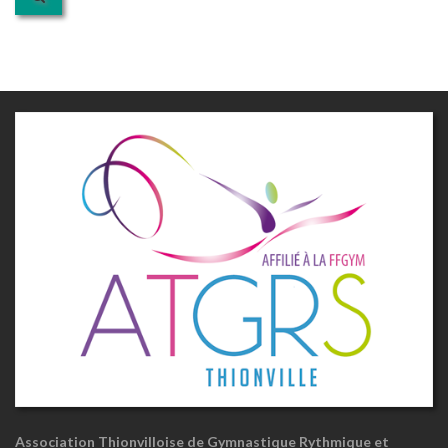
Association Thionvilloise de Gymnastique Rythmique et