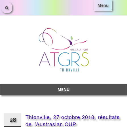
Menu
Aller
au
contenu
MENU
Aller
au
contenu
Thionville, 27 octobre 2018, résultats
28
de l’Austrasian CUP