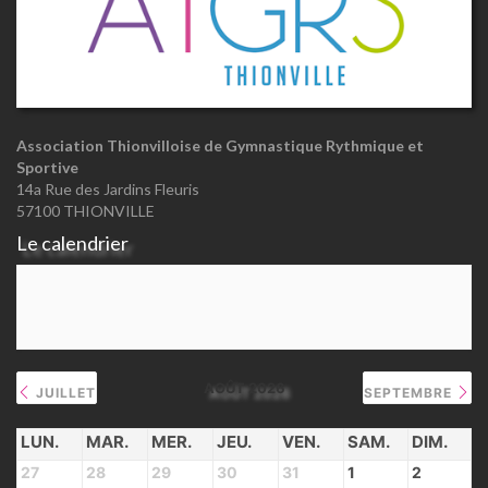
Association Thionvilloise de Gymnastique Rythmique et
Sportive
14a Rue des Jardins Fleuris
57100 THIONVILLE
Le calendrier
AOÛT 2026
JUILLET
SEPTEMBRE
LUN.
MAR.
MER.
JEU.
VEN.
SAM.
DIM.
27
28
29
30
31
1
2