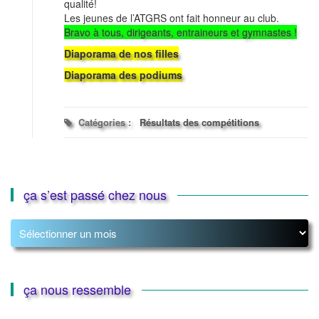
qualité!
Les jeunes de l’ATGRS ont fait honneur au club.
Bravo à tous, dirigeants, entraineurs et gymnastes !
Diaporama de nos filles
Diaporama des podiums
Catégories :
Résultats des compétitions
ça s’est passé chez nous
ça
s’est
passé
chez
nous
ça nous ressemble