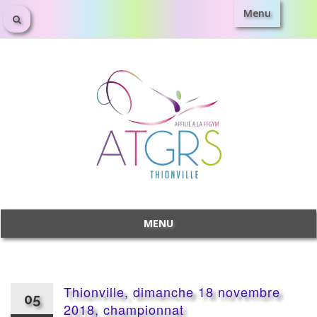
Menu
Aller
au
contenu
MENU
Aller
au
contenu
Thionville, dimanche 18 novembre
05
2018, championnat