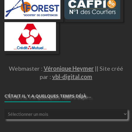
Webmaster :
Véronique Heymer
|| Site créé
par :
vbl-digital.com
C’ÉTAIT IL Y A QUELQUES TEMPS DÉJÀ …
C’était
il
y
a