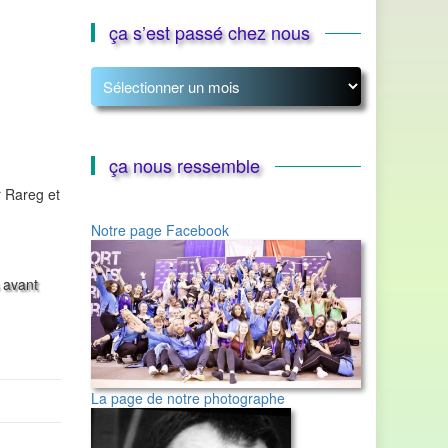
ça s’est passé chez nous
ça
s’est
passé
chez
nous
ça nous ressemble
r Rareg et
Notre page Facebook
 avant
La page de notre photographe