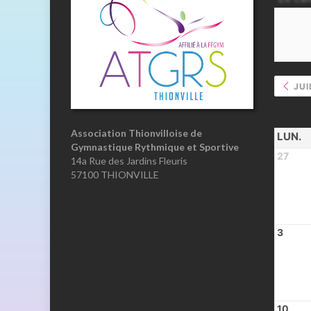
JUI
Association Thionvilloise de
LUN.
Gymnastique Rythmique et Sportive
27
14a Rue des Jardins Fleuris
57100 THIONVILLE
3
10