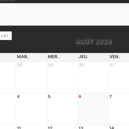
LLET
AOÛT 2026
MAR.
MER.
JEU.
VEN.
28
29
30
31
4
5
6
7
11
12
13
14