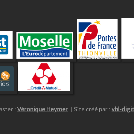
ster :
Véronique Heymer
|| Site créé par :
vbl-digi