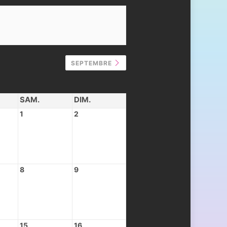
SEPTEMBRE
SAM.
DIM.
1
2
8
9
15
16