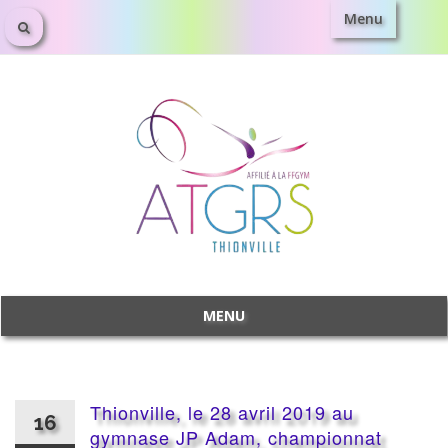
Menu
Aller
au
contenu
MENU
Aller
au
contenu
Thionville, le 28 avril 2019 au
16
gymnase JP Adam, championnat