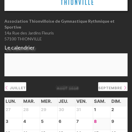
Association Thionvilloise de Gymnastique Rythmique et
Sportive
14a Rue des Jardins Fleuris
57100 THIONVILLE
Le calendrier
AOÛT 2026
JUILLET
SEPTEMBRE
LUN.
MAR.
MER.
JEU.
VEN.
SAM.
DIM.
27
28
29
30
31
1
2
3
4
5
6
7
8
9