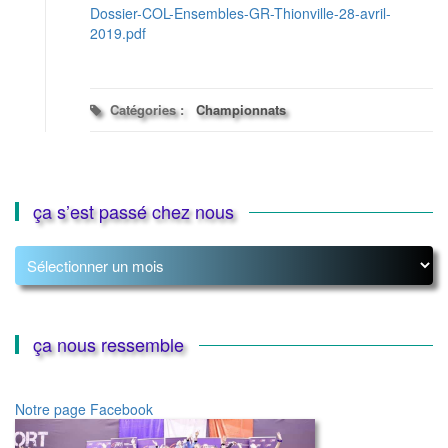
Dossier-COL-Ensembles-GR-Thionville-28-avril-
2019.pdf
Catégories :
Championnats
ça s’est passé chez nous
ça
s’est
passé
chez
nous
ça nous ressemble
Notre page Facebook