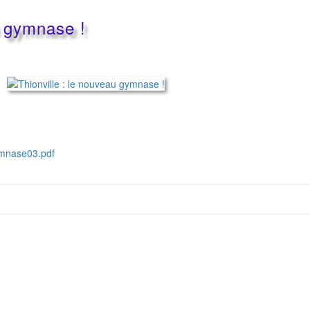
u gymnase !
mnase03.pdf