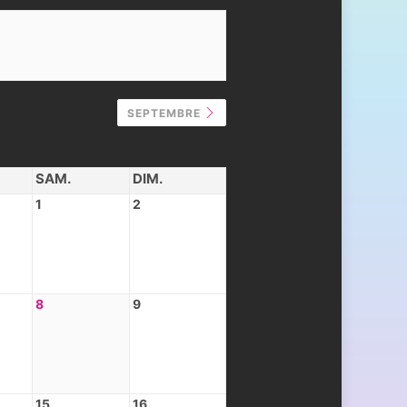
SEPTEMBRE
SAM.
DIM.
1
2
8
9
15
16