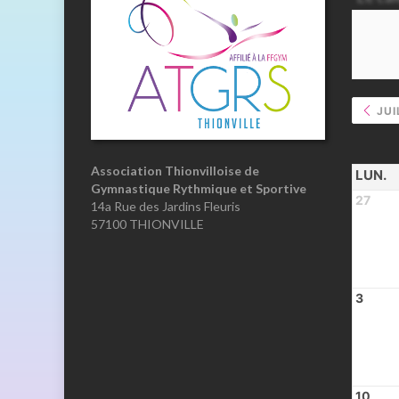
JUI
Association Thionvilloise de
LUN.
Gymnastique Rythmique et Sportive
27
14a Rue des Jardins Fleuris
57100 THIONVILLE
3
10