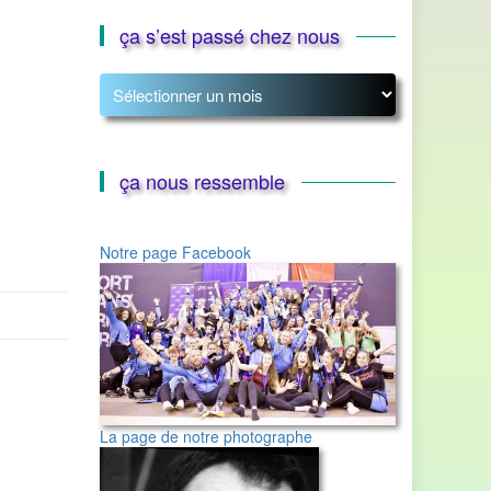
ça s’est passé chez nous
ça
s’est
passé
chez
nous
ça nous ressemble
Notre page Facebook
La page de notre photographe