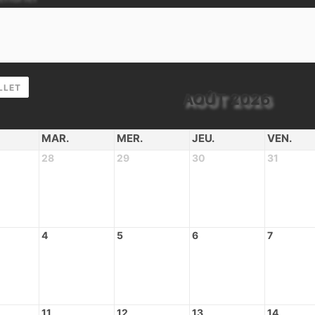
LLET
AOÛT 2026
MAR.
MER.
JEU.
VEN.
28
29
30
31
4
5
6
7
11
12
13
14