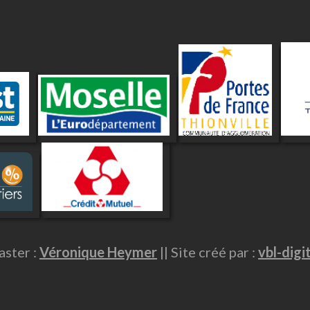
ster :
Véronique Heymer
|| Site créé par :
vbl-digi