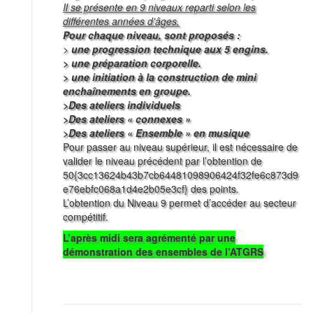
Il se présente en 9 niveaux reparti selon les
différentes années d’âges.
Pour chaque niveau, sont proposés :
>
une progression technique aux 5 engins.
> une préparation corporelle.
> une initiation à la construction de mini
enchaînements en groupe.
>Des ateliers individuels
>Des ateliers « connexes »
>Des ateliers « Ensemble » en musique
Pour passer au niveau supérieur, il est nécessaire de
valider le niveau précédent par l’obtention de
50{3cc13624b43b7cb64481098906424f32fe6c873d9
e76ebfc068a1d4e2b05e3cf} des points.
L’obtention du Niveau 9 permet d’accéder au secteur
compétitif.
L’après midi sera agrémenté par une
démonstration des ensembles de l’ATGRS