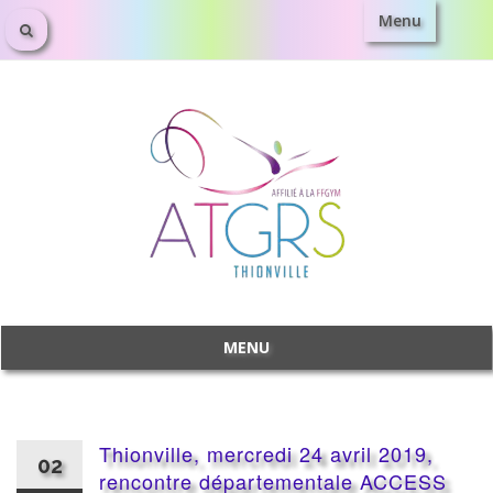
Menu
Aller
au
contenu
MENU
Aller
au
contenu
Thionville, mercredi 24 avril 2019,
02
rencontre départementale ACCESS