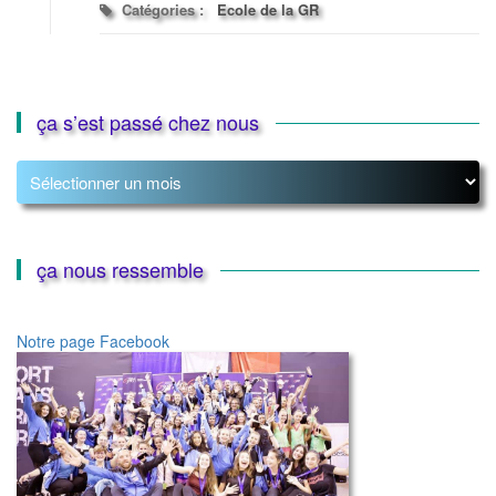
Catégories :
Ecole de la GR
ça s’est passé chez nous
ça
s’est
passé
chez
nous
ça nous ressemble
Notre page Facebook