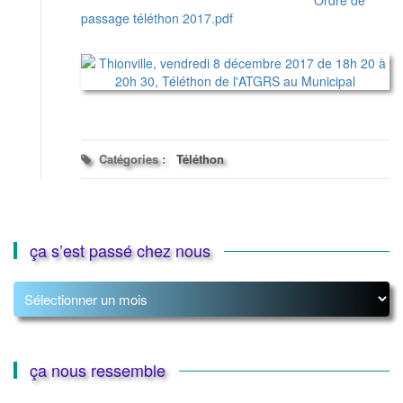
Ordre de
passage téléthon 2017.pdf
Catégories :
Téléthon
ça s’est passé chez nous
ça
s’est
passé
chez
nous
ça nous ressemble