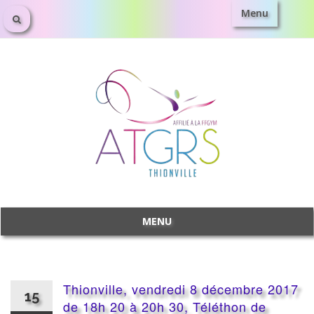
Menu
Aller
au
contenu
MENU
Aller
au
contenu
Thionville, vendredi 8 décembre 2017
15
de 18h 20 à 20h 30, Téléthon de