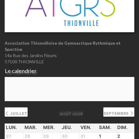
Association Thionvilloise de Gymnastique Rythmique et
Sportive
14a Rue des Jardins Fleuris
57100 THIONVILLE
Le calendrier
AOÛT 2026
JUILLET
SEPTEMBRE
LUN.
MAR.
MER.
JEU.
VEN.
SAM.
DIM.
27
28
29
30
31
1
2