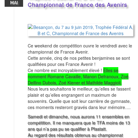
MAI
Championnat de France des Avenirs
Ce weekend de compétition ouvre le vendredi avec le
championnat de France Avenir.
Cette année, cinq de nos petites benjamines se sont
qualifiées pour ces France Avenir !
Ce nombre est incroyablement élevé !
Elles se
nomment Romane Cavaille, Manon Defranoux, Zoé
Delfino Dubois, Zoé Kiener et Mathilde Maggioli.
Nous leurs souhaitons le meilleur, qu’elles se fassent
plaisir et qu’elles engrangent un maximum de
souvenirs. Quelle que soit leur carrière de gymnaste,
ces moments resteront gravés dans leur mémoire….
Samedi et dimanche, nous aurons 11 ensembles en
compétition. Il ne manquera que le TFA moins de 13
ans qui n’a pas pu se qualifier à Pfastatt.
Au regard des résultats obtenus au championnat