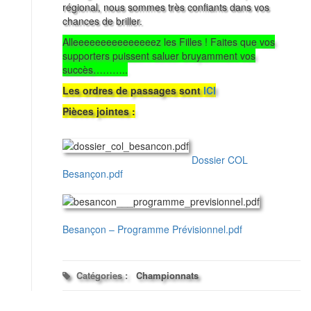
régional, nous sommes très confiants dans vos
chances de briller.
Alleeeeeeeeeeeeeeez les Filles ! Faites que vos
supporters puissent saluer bruyamment vos
succès………..
Les ordres de passages sont
ICI
Pièces jointes :
Dossier COL
Besançon.pdf
Besançon – Programme Prévisionnel.pdf
Catégories :
Championnats