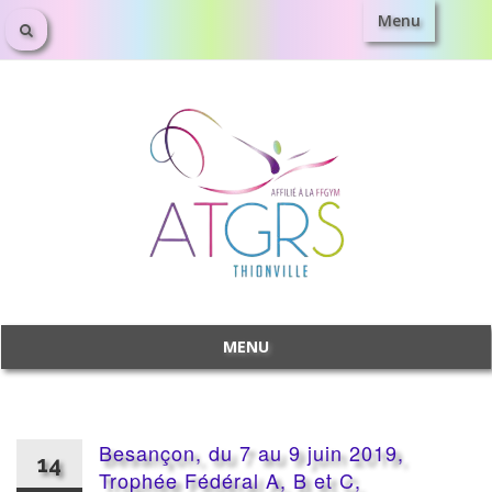
Menu
Aller
au
contenu
MENU
Aller
au
contenu
Besançon, du 7 au 9 juin 2019,
14
Trophée Fédéral A, B et C,