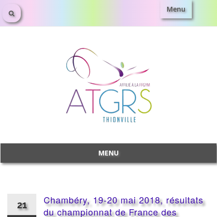
Menu
Aller
au
contenu
MENU
Aller
au
contenu
Chambéry, 19-20 mai 2018, résultats
21
du championnat de France des