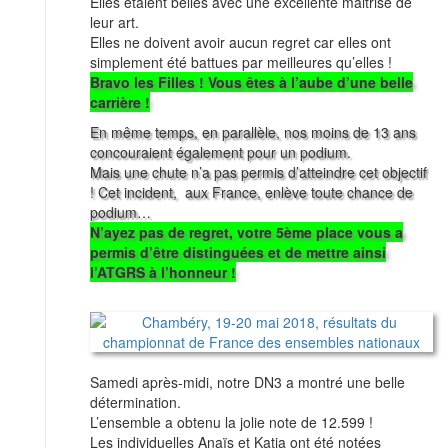
Elles étaient belles avec une excellente maitrise de
leur art.
Elles ne doivent avoir aucun regret car elles ont
simplement été battues par meilleures qu’elles !
Bravo les Filles ! Vous êtes à l’aube d’une belle
carrière !
En même temps, en parallèle, nos moins de 13 ans
concouraient également pour un podium.
Mais une chute n’a pas permis d’atteindre cet objectif
! Cet incident, aux France, enlève toute chance de
podium…
N’ayez pas de regret, votre 5ème place vous a
permis d’être distinguées et de mettre ainsi
l’ATGRS à l’honneur !
Samedi après-midi, notre DN3 a montré une belle
détermination.
L’ensemble a obtenu la jolie note de 12.599 !
Les individuelles Anaïs et Katia ont été notées