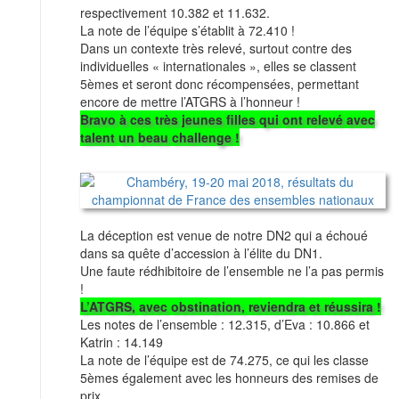
respectivement 10.382 et 11.632.
La note de l’équipe s’établit à 72.410 !
Dans un contexte très relevé, surtout contre des
individuelles « internationales », elles se classent
5èmes et seront donc récompensées, permettant
encore de mettre l’ATGRS à l’honneur !
Bravo à ces très jeunes filles qui ont relevé avec
talent un beau challenge !
La déception est venue de notre DN2 qui a échoué
dans sa quête d’accession à l’élite du DN1.
Une faute rédhibitoire de l’ensemble ne l’a pas permis
!
L’ATGRS, avec obstination, reviendra et réussira !
Les notes de l’ensemble : 12.315, d’Eva : 10.866 et
Katrin : 14.149
La note de l’équipe est de 74.275, ce qui les classe
5èmes également avec les honneurs des remises de
prix.