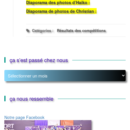
Diaporama des photos d’Haiko :
Diaporama de photos de Christian :
Catégories :
Résultats des compétitions
ça s’est passé chez nous
ça
s’est
passé
chez
nous
ça nous ressemble
Notre page Facebook