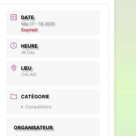
DATE
Mai 17 - 18 2025
Expired!
HEURE
All Day
LIEU
CALAIS
CATÉGORIE
Compétitions
ORGANISATEUR