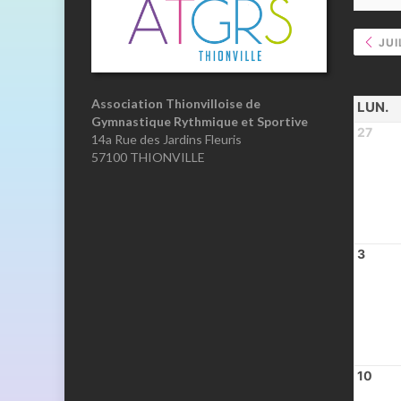
JUI
Association Thionvilloise de
LUN.
Gymnastique Rythmique et Sportive
27
14a Rue des Jardins Fleuris
57100 THIONVILLE
3
10