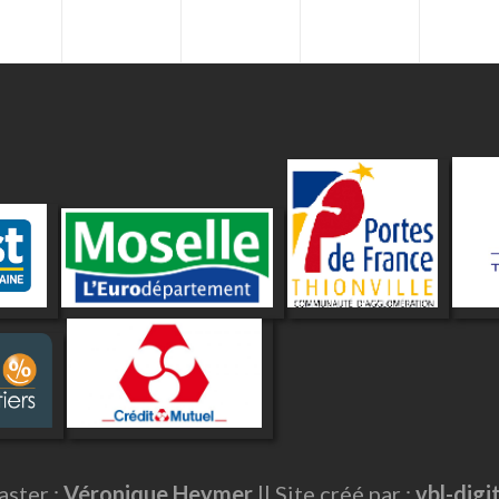
ster :
Véronique Heymer
|| Site créé par :
vbl-digi