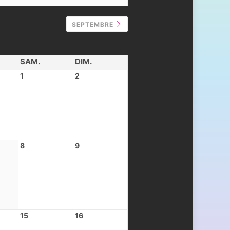
SEPTEMBRE
SAM.
DIM.
1
2
8
9
15
16