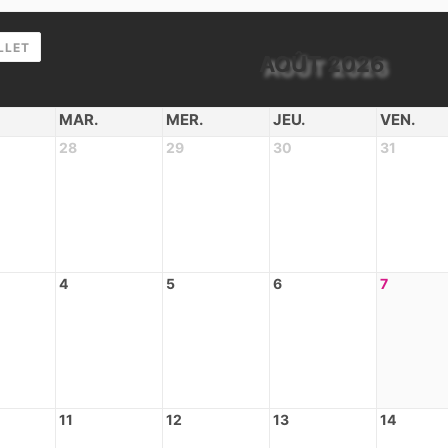
LLET
AOÛT 2026
MAR.
MER.
JEU.
VEN.
28
29
30
31
4
5
6
7
11
12
13
14