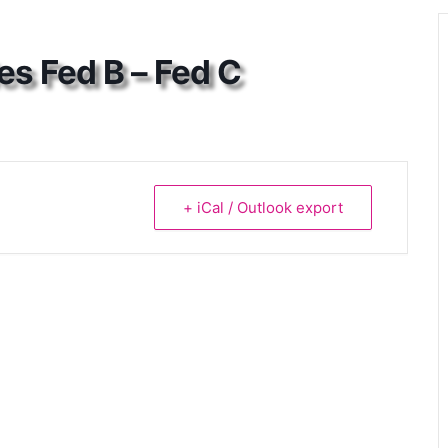
s Fed B – Fed C
+ iCal / Outlook export