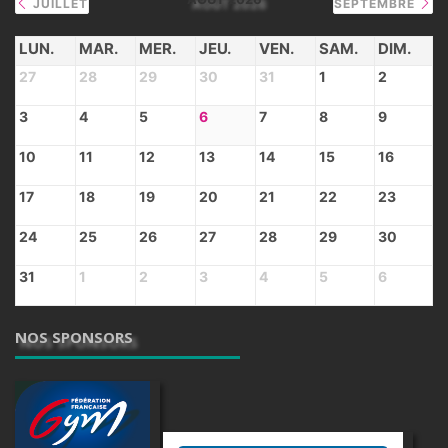
JUILLET
SEPTEMBRE
LUN.
MAR.
MER.
JEU.
VEN.
SAM.
DIM.
27
28
29
30
31
1
2
3
4
5
6
7
8
9
10
11
12
13
14
15
16
17
18
19
20
21
22
23
24
25
26
27
28
29
30
31
1
2
3
4
5
6
NOS SPONSORS