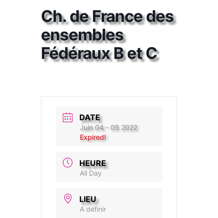
Ch. de France des
ensembles
Fédéraux B et C
DATE
Juin 04 - 05 2022
Expired!
HEURE
All Day
LIEU
A définir