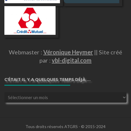
Webmaster :
Véronique Heymer
|| Site créé
par :
vbl-digital.com
C’ÉTAIT IL Y A QUELQUES TEMPS DÉJÀ …
C’était
il
y
a
quelques
temps
Tous droits réservés ATGRS - © 2015-2024
déjà