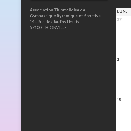
Association Thionvilloise de
LUN.
Gymnastique Rythmique et Sportive
27
14a Rue des Jardins Fleuris
57100 THIONVILLE
3
10