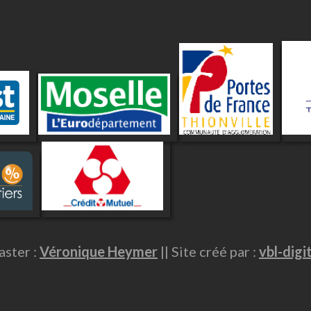
ster :
Véronique Heymer
|| Site créé par :
vbl-digi