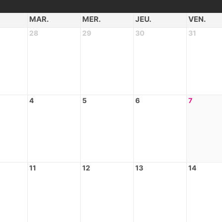
MAR.
MER.
JEU.
VEN.
28
29
30
31
4
5
6
7
11
12
13
14