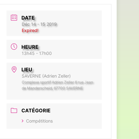
DATE
Déc 14 - 15 2019
Expired!
HEURE
13h45 - 17h00
LIEU
SAVERNE (Adrien Zeller)
Complexe sportif Adrien Zeller 6 rue Jean
de Manderscheid, 67700 SAVERNE
CATÉGORIE
Compétitions