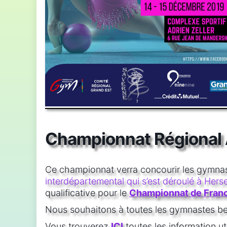
Championnat Régional A
Ce championnat verra concourir les gymnast
interdépartemental qui s’est déroulé à Hers
qualificative pour le
Championnat de Fran
Nous souhaitons à toutes les gymnastes be
Vous trouverez
ICI
toutes les information uti