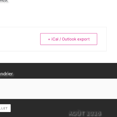
+ iCal / Outlook export
endrier
LLET
AOÛT 2026