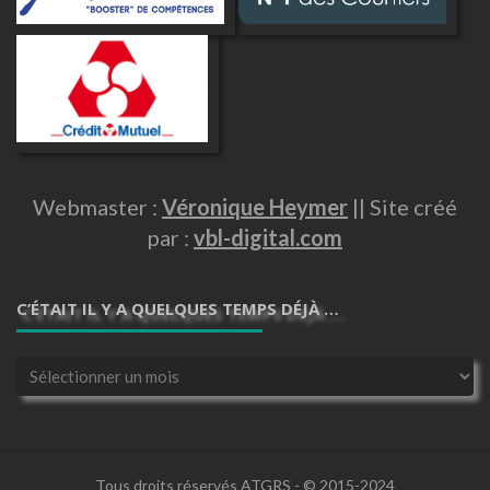
Webmaster :
Véronique Heymer
|| Site créé
par :
vbl-digital.com
C’ÉTAIT IL Y A QUELQUES TEMPS DÉJÀ …
C’était
il
y
a
quelques
temps
Tous droits réservés ATGRS - © 2015-2024