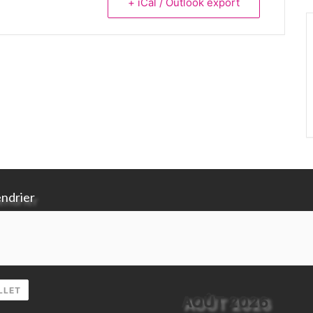
+ iCal / Outlook export
endrier
LLET
AOÛT 2026