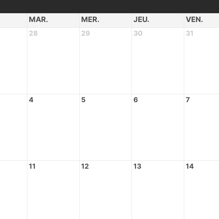
MAR.
MER.
JEU.
VEN.
28
29
30
31
4
5
6
7
11
12
13
14