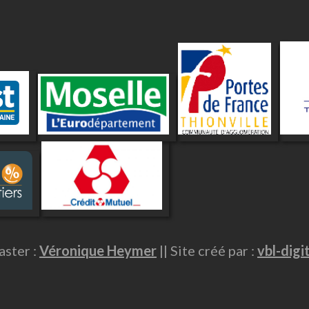
ster :
Véronique Heymer
|| Site créé par :
vbl-digi