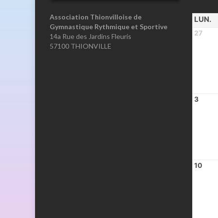
Association Thionvilloise de
LUN.
Gymnastique Rythmique et Sportive
27
14a Rue des Jardins Fleuris
57100 THIONVILLE
3
10