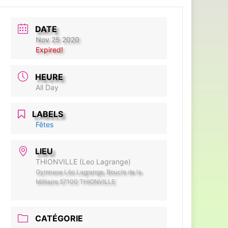
DATE
Nov 25 2020
Expired!
HEURE
All Day
LABELS
Fêtes
LIEU
THIONVILLE (Leo Lagrange)
Gymnase Léo Lagrange, Boucle de la
Milliaire 57100 THIONVILLE
CATÉGORIE