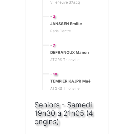
Villeneuve d'Ascq
-
3
JANSSEN Emilie
Paris Centre
-
7
DEFRANOUX Manon
ATGRS Thionville
-
10
TEMPIER KAJPR Maé
ATGRS Thionville
Seniors - Samedi
19h30 à 21h05 (4
engins)