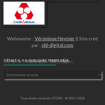
Webmaster :
Véronique Heymer
|| Site créé
par :
vbl-digital.com
C’ÉTAIT IL Y A QUELQUES TEMPS DÉJÀ …
C’était
il
y
a
quelques
temps
Tous droits réservés ATGRS - © 2015-2024
déjà