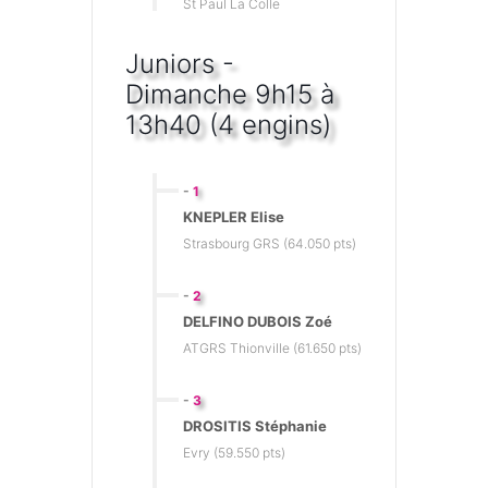
St Paul La Colle
Juniors -
Dimanche 9h15 à
13h40 (4 engins)
-
1
KNEPLER Elise
Strasbourg GRS (64.050 pts)
-
2
DELFINO DUBOIS Zoé
ATGRS Thionville (61.650 pts)
-
3
DROSITIS Stéphanie
Evry (59.550 pts)