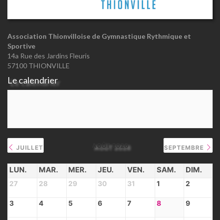
Association Thionvilloise de Gymnastique Rythmique et
Sportive
14a Rue des Jardins Fleuris
57100 THIONVILLE
Le calendrier
AOÛT 2026
JUILLET
SEPTEMBRE
LUN.
MAR.
MER.
JEU.
VEN.
SAM.
DIM.
27
28
29
30
31
1
2
3
4
5
6
7
8
9