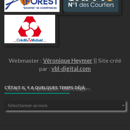
Webmaster :
Véronique Heymer
|| Site créé
par :
vbl-digital.com
C’ÉTAIT IL Y A QUELQUES TEMPS DÉJÀ …
C’était
il
y
a
quelques