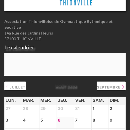
Association Thionvilloise de Gymnastique Rythmique et
Sportive
14a Rue des Jardins Fleuris
57100 THIONVILLE
Le calendrier
AOÛT 2026
JUILLET
SEPTEMBRE
LUN.
MAR.
MER.
JEU.
VEN.
SAM.
DIM.
27
28
29
30
31
1
2
3
4
5
6
7
8
9