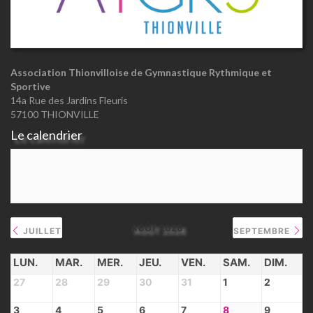
Association Thionvilloise de Gymnastique Rythmique et
Sportive
14a Rue des Jardins Fleuris
57100 THIONVILLE
Le calendrier
AOÛT 2026
JUILLET
SEPTEMBRE
LUN.
MAR.
MER.
JEU.
VEN.
SAM.
DIM.
27
28
29
30
31
1
2
3
4
5
6
7
8
9