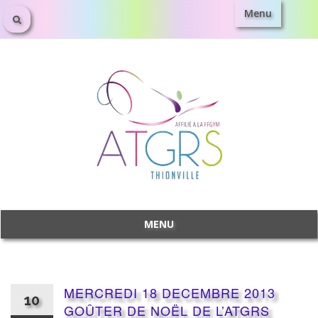
Menu
Aller
au
contenu
MENU
Aller
au
contenu
MERCREDI 18 DECEMBRE 2013
10
GOÛTER DE NOËL DE L’ATGRS