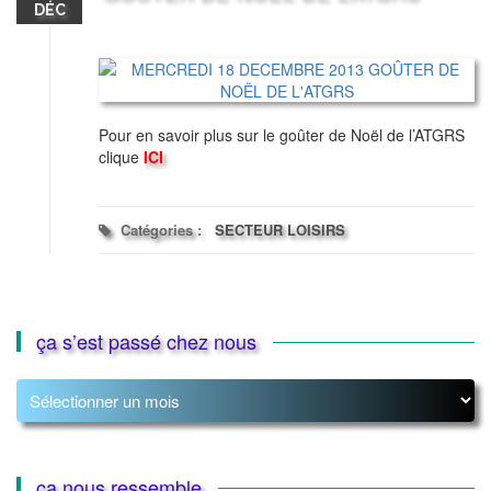
DÉC
Pour en savoir plus sur le goûter de Noël de l’ATGRS
clique
ICI
Catégories :
SECTEUR LOISIRS
ça s’est passé chez nous
ça
s’est
passé
chez
nous
ça nous ressemble