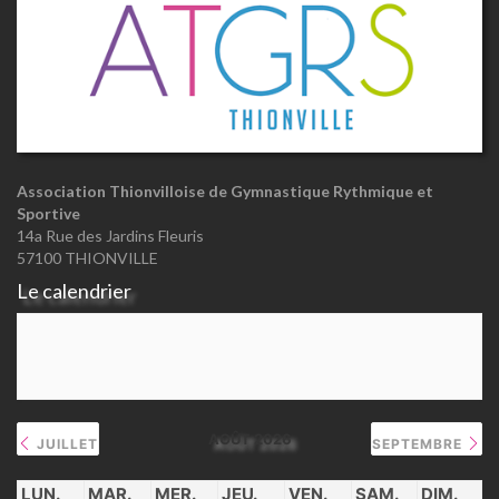
Association Thionvilloise de Gymnastique Rythmique et
Sportive
14a Rue des Jardins Fleuris
57100 THIONVILLE
Le calendrier
AOÛT 2026
JUILLET
SEPTEMBRE
LUN.
MAR.
MER.
JEU.
VEN.
SAM.
DIM.