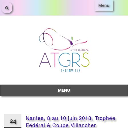
Menu
Aller
au
contenu
MENU
Aller
au
contenu
Nantes, 8 au 10 juin 2018, Trophée
24
Fédéral & Coupe Villancher