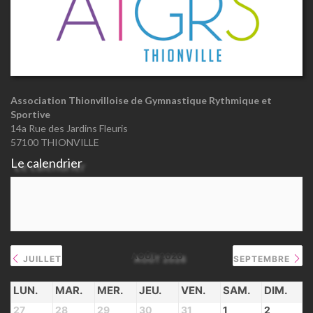
Association Thionvilloise de Gymnastique Rythmique et
Sportive
14a Rue des Jardins Fleuris
57100 THIONVILLE
Le calendrier
AOÛT 2026
JUILLET
SEPTEMBRE
LUN.
MAR.
MER.
JEU.
VEN.
SAM.
DIM.
27
28
29
30
31
1
2