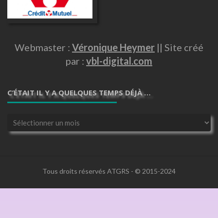
Webmaster :
Véronique Heymer
|| Site créé
par :
vbl-digital.com
C’ÉTAIT IL Y A QUELQUES TEMPS DÉJÀ …
C’était
il
y
a
quelques
temps
Tous droits réservés ATGRS - © 2015-2024
déjà
…