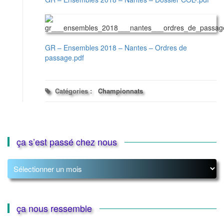
GR – Ensembles 2018 – Nantes – Ordres de
passage.pdf
Catégories :
Championnats
ça s’est passé chez nous
ça
s’est
passé
chez
nous
ça nous ressemble