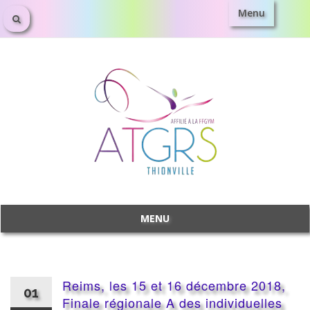
Menu
Aller
au
contenu
MENU
Aller
au
contenu
Reims, les 15 et 16 décembre 2018,
01
Finale régionale A des individuelles