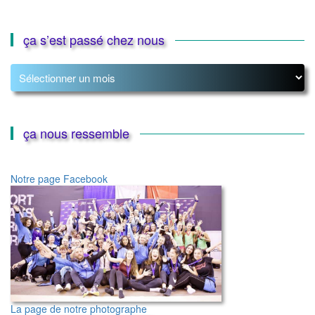
ça s’est passé chez nous
ça
s’est
passé
chez
nous
ça nous ressemble
Notre page Facebook
La page de notre photographe