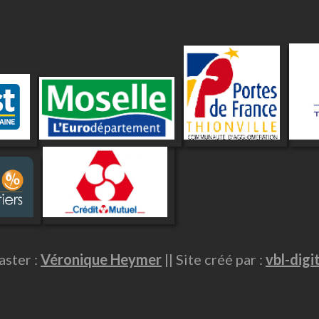
ster :
Véronique Heymer
|| Site créé par :
vbl-digi