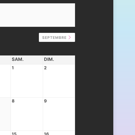
SEPTEMBRE
SAM.
DIM.
1
2
8
9
15
16