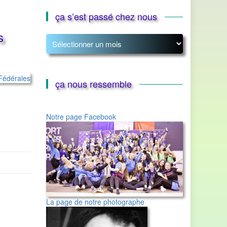
ça s’est passé chez nous
s
ça
s’est
passé
chez
nous
ça nous ressemble
Notre page Facebook
La page de notre photographe