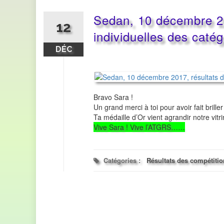
Sedan, 10 décembre 20
12
individuelles des caté
DÉC
Bravo Sara !
Un grand merci à toi pour avoir fait brill
Ta médaille d’Or vient agrandir notre vitr
Vive Sara ! Vive l’ATGRS……
Catégories :
Résultats des compétiti