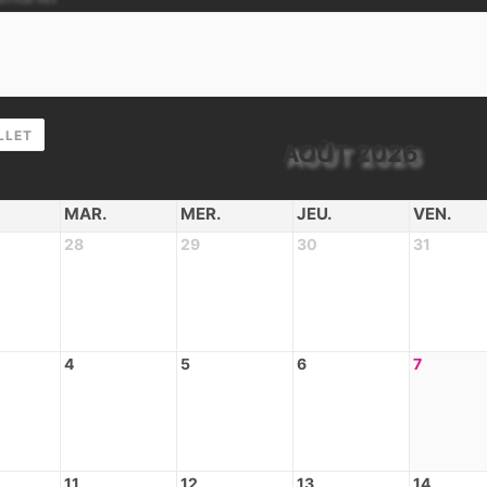
LLET
AOÛT 2026
MAR.
MER.
JEU.
VEN.
28
29
30
31
4
5
6
7
11
12
13
14