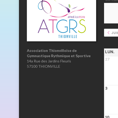
JUI
Association Thionvilloise de
LUN.
Gymnastique Rythmique et Sportive
27
14a Rue des Jardins Fleuris
57100 THIONVILLE
3
10