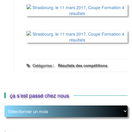
Catégories :
Résultats des compétitions
ça s’est passé chez nous
ça
s’est
passé
chez
nous