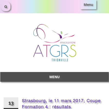
Menu
Aller
au
contenu
MENU
Aller
au
contenu
Strasbourg, le 11 mars 2017, Coupe
13
Formation 4 : résultats