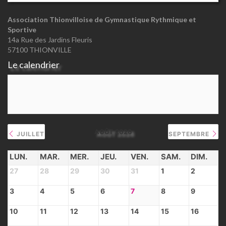
Association Thionvilloise de Gymnastique Rythmique et
Sportive
14a Rue des Jardins Fleuris
57100 THIONVILLE
Le calendrier
AOÛT 2026
JUILLET
SEPTEMBRE
LUN.
MAR.
MER.
JEU.
VEN.
SAM.
DIM.
27
28
29
30
31
1
2
3
4
5
6
7
8
9
10
11
12
13
14
15
16