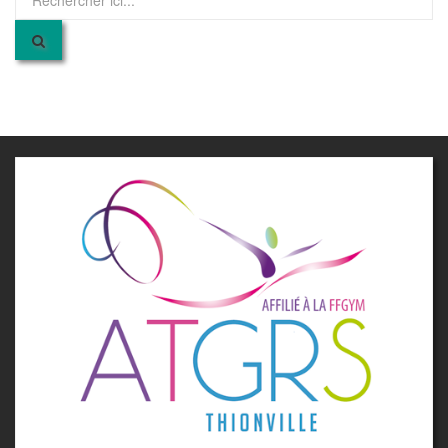
pour
: