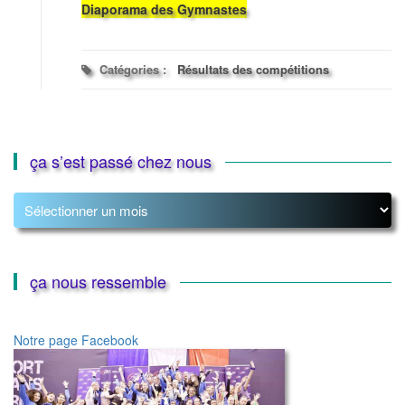
Diaporama des Gymnastes
Catégories :
Résultats des compétitions
ça s’est passé chez nous
ça
s’est
passé
chez
nous
ça nous ressemble
Notre page Facebook