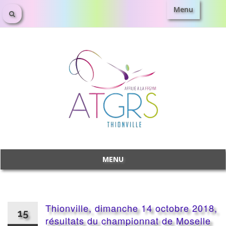
Menu
Aller
au
contenu
MENU
Aller
au
contenu
Thionville, dimanche 14 octobre 2018,
15
résultats du championnat de Moselle